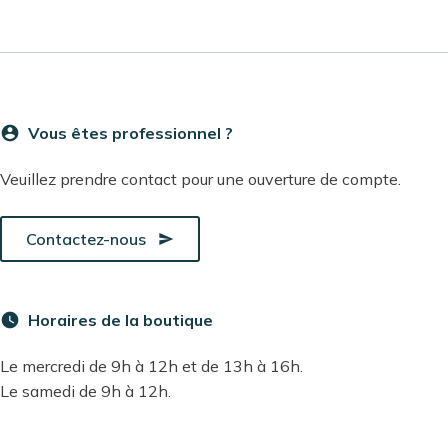
BOUTIQUE
DÉCOUVRIR
account_circle
Vous êtes professionnel ?
Veuillez prendre contact pour une ouverture de compte.
SAVOIR-FAIRE
Contactez-nous
send
CONTACT
watch_later
Horaires de la boutique
Le mercredi de 9h à 12h et de 13h à 16h.
Le samedi de 9h à 12h.